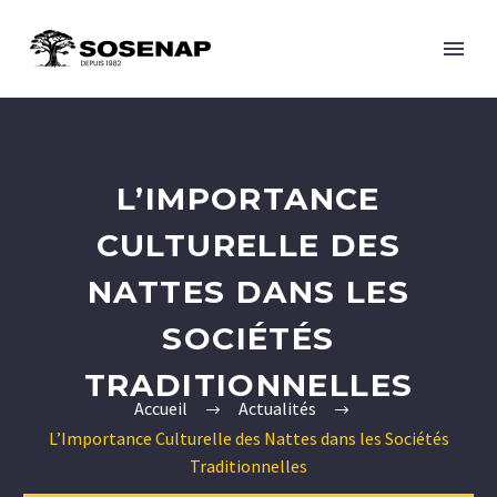
L’IMPORTANCE
CULTURELLE DES
NATTES DANS LES
FRANÇAIS
SOCIÉTÉS
TRADITIONNELLES
Accueil
Actualités
L’Importance Culturelle des Nattes dans les Sociétés
Traditionnelles