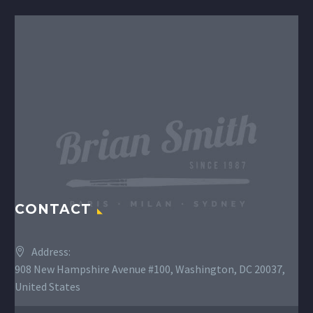
CONTACT
Address:
908 New Hampshire Avenue #100, Washington, DC 20037,
United States